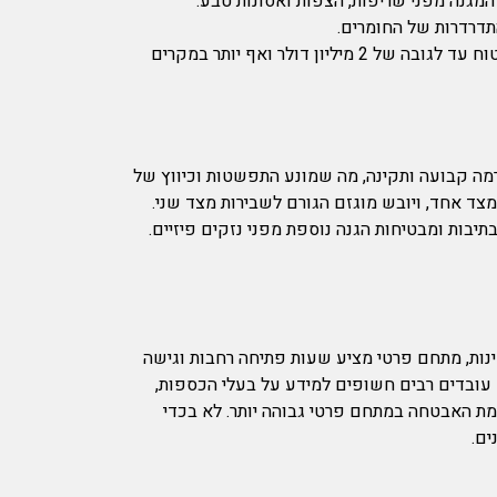
מגנה מפני שריפות, הצפות ואסונות טבע.
תדרדרות של החומרים.
– אפשרות לבטח את החפצים בסכומים גבוהים בהרבה מביטוח ביתי: ביטוח עד לגובה של 2 מיליון דולר ואף יותר במקרים
מה קבועה ותקינה, מה שמונע התפשטות וכיווץ של
ה של 45-55%, המונעת התפתחות עובש וחיידקים מצד אחד, ויובש מוגזם הגורם לשבירות מצד שני.
בות ומבטיחות הגנה נוספת מפני נזקים פיזיים.
נות, מתחם פרטי מציע שעות פתיחה רחבות וגישה
 עובדים רבים חשופים למידע על בעלי הכספות,
ת האבטחה במתחם פרטי גבוהה יותר. לא בכדי
ים.