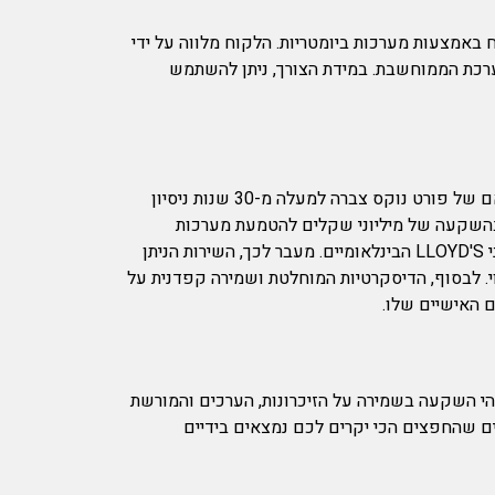
 באמצעות מערכות ביומטריות. הלקוח מלווה על ידי
ערכת הממוחשבת. במידת הצורך, ניתן להשתמש
בחירה במתחם פורט נוקס לאחסון חפצים אישיים מתבססת על מומחיות ייחודית ורמת שירות שאין שני לה בישראל. חברת האם של פורט נוקס צברה למעלה מ-30 שנות ניסיון
 בהשקעה של מיליוני שקלים להטמעת מערכות
האבטחה המתקדמות ביותר הכוללות שכבות שונות של הגנה ואבטחה אנושיות וטכנולוגיות. הדבר נעשה במטרה לעמוד בתקני LLOYD'S הבינלאומיים. מעבר לכך, השירות הניתן
י. לבסוף, הדיסקרטיות המוחלטת ושמירה קפדנית על
 האישיים שלו.
הי השקעה בשמירה על הזיכרונות, הערכים והמורשת
ים שהחפצים הכי יקרים לכם נמצאים בידיים