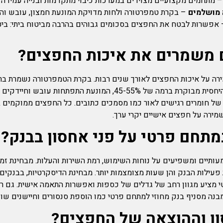
 מתחמים מקצועיים מצוידים במערכות כיבוי מתקדמות ובנייה עמידה ה
 מושלמים
– בקרת טמפרטורה ולחות מדויקת המונעת חמצון, עובש וה
 משמרים את איכות החפצים?
רה על איכות החפצים לאורך שנים רבות. בקרת הטמפרטורה נשמרת בר
חומרים שעלולים לגרום לסדקים או עיוותים. הלחות היחסית מבוקרת ברמ
של חומרים רגישים לאור כמו מסמכים כתובים. כל החפצים ממוקמים בתי
מירה על חפצים אישיים יקרי ערך.
מתחם פרטי על פני אחסון בבנק?
תיים ומשפיעים על נוחות השימוש, רמת השירות והעלות. מבחינת זמי
פעילות הבנק והן שעות מצומצמות יותר. מבחינת הדיסקרטיות, בבנקים
מציע מגוון רחב של גדלים של כספות ואפשרות התאמה אישית. גם רמ
נה מסניף בנק מחוזי למתחם פרטי כמו הוספת סנסורים וחיישנים שונ
ן וההוצאה של החפצים?