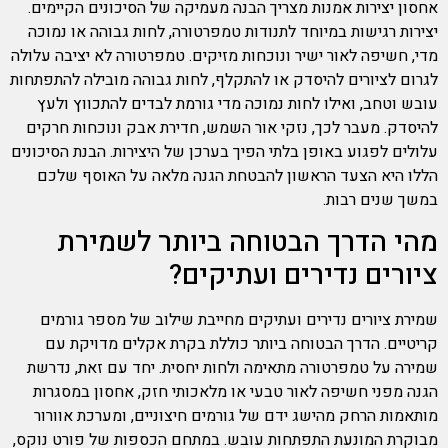
אחסון יצירות אמנות מצריך הבנה מעמיקה של הסיכונים הקיימים.
יצירות רגישות במיוחד לתנודות טמפרטורה, לחות גבוהה או נמוכה
מדי, חשיפה לאור ישיר ונוכחות מזיקים. טמפרטורה לא יציבה עלולה
לגרום לציורים להיסדק או להתקלף, לחות גבוהה מובילה להתפתחות
עובש וטחב, ואילו לחות נמוכה מדי גורמת לבדים להתכווץ ולעץ
להיסדק. מעבר לכך, נזקי אור השמש, חדירת אבק ונוכחות חרקים
עלולים לפגוע באופן בלתי הפיך בערכן של היצירות. הבנת הסיכונים
הללו היא הצעד הראשון להבטחת הגנה מלאה על האוסף שלכם
במשך שנים רבות.
מהי הדרך הבטוחה ביותר לשמירת
ציורים נדירים ועתיקים?
שמירת ציורים נדירים ועתיקים מחייבת שילוב של מספר גורמים
קריטיים. הדרך הבטוחה ביותר כוללת בקרת אקלים מדויקת עם
שמירה על טמפרטורה מתאימה ולחות יחסית. יחד עם זאת, נדרשת
הגנה מפני חשיפה לאור טבעי או מלאכותי חזק, אחסון במסגרות
מותאמות הרחק מהישג ידם של גורמים חיצוניים, ומערכת אוורור
מבוקרת המונעת התפתחות עובש. במתחם הכספות של פורט נוקס,