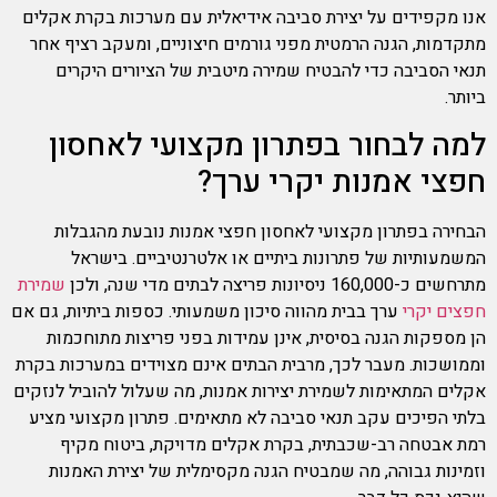
אנו מקפידים על יצירת סביבה אידיאלית עם מערכות בקרת אקלים
מתקדמות, הגנה הרמטית מפני גורמים חיצוניים, ומעקב רציף אחר
תנאי הסביבה כדי להבטיח שמירה מיטבית של הציורים היקרים
ביותר.
למה לבחור בפתרון מקצועי לאחסון
חפצי אמנות יקרי ערך?
הבחירה בפתרון מקצועי לאחסון חפצי אמנות נובעת מהגבלות
המשמעותיות של פתרונות ביתיים או אלטרנטיביים. בישראל
מתרחשים כ-160,000 ניסיונות פריצה לבתים מדי שנה, ולכן
שמירת
חפצים יקרי
ערך בבית מהווה סיכון משמעותי. כספות ביתיות, גם אם
הן מספקות הגנה בסיסית, אינן עמידות בפני פריצות מתוחכמות
וממושכות. מעבר לכך, מרבית הבתים אינם מצוידים במערכות בקרת
אקלים המתאימות לשמירת יצירות אמנות, מה שעלול להוביל לנזקים
בלתי הפיכים עקב תנאי סביבה לא מתאימים. פתרון מקצועי מציע
רמת אבטחה רב-שכבתית, בקרת אקלים מדויקת, ביטוח מקיף
וזמינות גבוהה, מה שמבטיח הגנה מקסימלית של יצירת האמנות