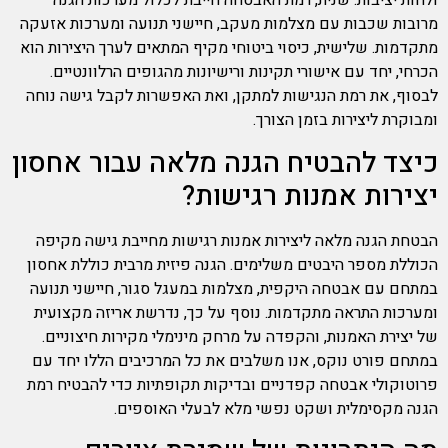
ולחות יציבות. שנית, רמת האבטחה חייבת לכלול מערכות הגנה
מרובות שכבות עם מצלמות מעקב, חיישני תנועה ומערכות אזעקה
מתקדמות. שלישית, כיסוי ביטוחי מקיף המתאים לערך היצירות הוא
הכרחי, יחד עם אישורי תקינות ורישיונות מהגופים הרלוונטיים.
לבסוף, את רמת הנגישות למתקן, ואת האפשרות לקבל גישה נוחה
ומבוקרת ליצירות בזמן הצורך.
כיצד להבטיח הגנה מלאה עבור אחסון
יצירות אמנות רגישות?
הבטחת הגנה מלאה ליצירות אמנות רגישות מחייבת גישה מקיפה
הכוללת מספר היבטים משלימים. הגנה פיזית מרבית כוללת אחסון
במתחם עם אבטחה היקפית, מצלמות במעגל סגור, חיישני תנועה
ומערכות התראה מתקדמות. נוסף על כך, נדרשת אריזה מקצועית
של יצירת האמנות, והקפדה על מרחק מינימלי מקירות חיצוניים.
במתחם פורט נוקס, אנו משלבים את כל המרכיבים הללו יחד עם
פרוטוקולי אבטחה קפדניים ובדיקות תקופתיות כדי להבטיח רמת
הגנה מקסימלית ושקט נפשי מלא לבעלי האוספים.