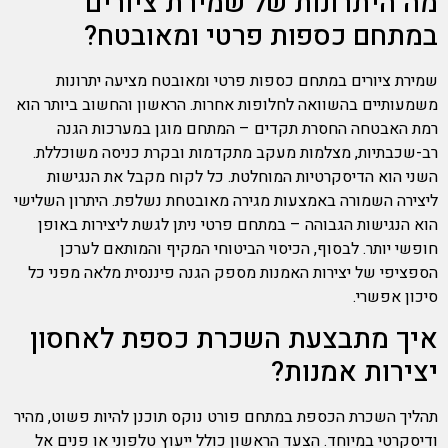
מה היתרונות של שמירת ציורים
במתחם כספות פרטי ומאובטח?
שמירת ציורים במתחם כספות פרטי ומאובטח מציעה יתרונות
משמעותיים בהשוואה לחלופות אחרות. הראשון והחשוב ביותר הוא
רמת האבטחה החסרת תקדים – המתחם מוגן במערכות הגנה
רב-שכבתיות, מצלמות מעקב מתקדמות ובקרת כניסה משוכללת.
השני הוא הדיסקרטיות המוחלטת. כל לקוח מקבל את הנגישות
ליצירה השמורה באמצעות מגירה מאובטחת נשלפת. היתרון השלישי
הוא הנגישות הגבוהה – במתחם פרטי ניתן לגשת ליצירות באופן
חופשי יותר. לבסוף, הכיסוי הביטוחי המקיף והמותאם לערכן
הספציפי של יצירות האמנות מספק הגנה פיננסית מלאה מפני כל
סיכון אפשרי.
איך מתבצעת השכרת כספת לאחסון
יצירות אמנות?
תהליך השכרת הכספת במתחם פורט נוקס תוכנן להיות פשוט, מהיר
ודיסקרטי במיוחד. הצעד הראשון כולל ייעוץ טלפוני או פנים אל