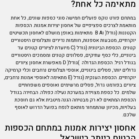
מתאימה כל אחת?
במתחם פורט נוקס פועלים חמישה סוגי כספות שונים, כל אחת
מותאמת לצרכים ספציפיים של אחסון יצירות אמנות. הכספות
הקטננות (גודל( וB A מתאימות באופן מושלם לאחסון תכשיטים
יוקרתיים, מטבעות אספנות, חותמות נדירים ותצלומים היסטוריים
קטנים. הכספת הבינונית (גודל (C מיועדת לציורים קטנים עד
בינוניים, כלי כסף עתיקים, פסלונים קטנים ומסמכים היסטוריים
בגודל רגיל. הכספת הגדולה )גודל( D מאפשרת אחסון ציורים
גדולים יותר, פסלים בינוניים, אוספי תצלומים נרחבים וכלי קרמיקה
יוקרתיים. הכספת הענקית (גודל (E מתאימה לאוספי אמנות נרחבים,
ציורים בפורמט גדול, פסלים מרשימים ואוספים משפחתיים
שלמים. כל כספת מצוידת במערכת נעילה כפולה. הבחירה בגודל
הכספת המתאים לא רק מבטיחה הגנה מיטבית אלא גם חוסכת
בעלויות, מכיוון שהתמחור מותאם לנפח בפועל הדרוש לאוסף
שלכם.
אחסון יצירות אמנות במתחם הכספות
הבטוח ביותר בישראל