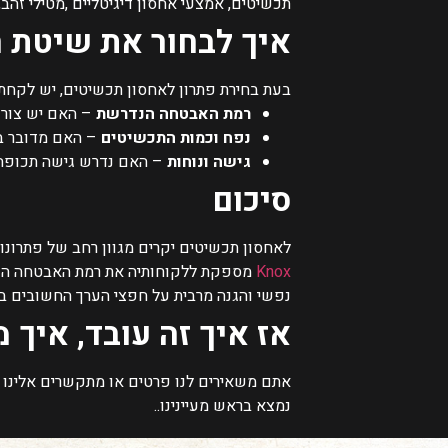
תכשיטים, אמצעי אחסון דיגיטליים ,מטילי זהב,
איך לבחור את שיטת 
בעת בחירת פתרון לאחסון תכשיטים, יש לקחת
רמת האבטחה הנדרשת
– האם יש צורך 
נפח וכמות התכשיטים
– האם מדובר בפ
גישה ונוחות
– האם נדרש גישה תכופה
סיכום
לאחסון תכשיטים יקרים מגוון רחב של פתרונו
Knox
מספקת ללקוחותיה את רמת האבטחה הגב
נפשי והגנה מרבית על חפצי הערך החשובים בי
אז איך זה עובד, איך
נמצא בראש מעיינינו..