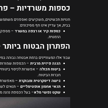
כספות משרדיות – פת
חנויות תכשיטים, משקיעים ואספנים משתמשים
בבית, אך עדיין אינו חף מסיכונים:
כספות קיר או רצפה במשרד
– מספקות 
הרמטית..
הפתרון הבטוח ביותר
עבור אלו המעוניינים ברמת אבטחה גבוהה במי
הגנה פיזית מרבית
– הכספות שמורות 
ביטוח תכולה
– אפשרות לכיסוי ביטוחי
חברות הביטוח..
גישה דיסקרטית ומבוקרת
– מאפשרת לב
תנאי אחסון אופטימליים
– תנאים לשי
שקט נפשי מלא
– בעל הכספת נהנה מר