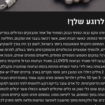
ורט נוקס נבנה כסניף הבנק המחוזי של אחד מהבנקים הגדולים במדינת
רותי כספות.
כאשר חברת האם, אשר רכשה בעבר את המקום, החליטה 
המתחם היוקרתי והמאובטח ביותר בישראל, לשם כך היה צורך להשקיע
ים, ולהוסיף אמצעיים טכנולוגיים מהמתקדמים ביותר בעולם, למרות
רץ!
במקום הוטמעו סנסורים נוספים, חיישנים מסוגים שונים, והגנה אק
דרישות האבטחה גם נקבעו לפי תאגיד הביטוח LLOYD'S, תאגיד הביט
בטחה באה לידי ביטוי כשהיא מוכחת ברמת הביטוח שהחברה מקבלת, 
.
צריכים יותר?! יש א
רים!
מתחם פורט נוקס עומד בסטנדרטים הגבוהים
נת הדיסקרטיות.
כל אדם עובר בדיקת רקע רלוונטית לפני ההגעה למקו
קום שום כלי נשק או כלים שיכולים לשמש ככאלו אשר יכולים להוות 
טחה בתוך המתחם, עד ליציאה ממנו.
במתחם פורט נוקס קיימים מגוון ס
כים של הלקוחות מתוך מחשבה לאפשר גמישות מלאה ולתת פתרון לכל 