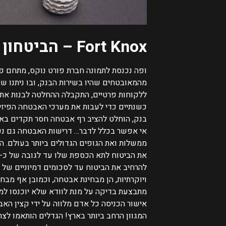
Fort Knox – הביטחון לרוגע שלך!
ופה נכנסת לתמונה חברת פורט נוקס, מתחם פ
מהמאובטחים שהיו בשירות הבנק, ובו ניתנו שי
ללקוחות פרטיים, התקבלה ההחלטה לבנות את 
כשנתיים כדי לעבות את מערכי האבטחה הפיזי
בנק, הוחלט להציב רף אבטחה חסר תקדים בא
אי אפשר בכלל לדבר…
ממשלות ואת הגופים הגדולים ביותר בעולם.
הא
את הביטוח לתא הכספת שלו עד לגובה של כ- 2 מיליון דולר! זהו כמובן רחב וחסר תקדים בארץ
להרחיב את הביטוח עד לסכומים דמיוניים של כ- 5 ואף 10 מיליון דול
ויוקרתיות, הן מבחינת אבטחה, וכמובן אף מבחי
מתבצעת בדיקה על מנת לוודא שלא יוכנסו למ
אישור הכניסה כל אדם מלווה על ידי קצין האב
המגוון הרחב ביותר בארץ!
הגדלים הותאמו לצר