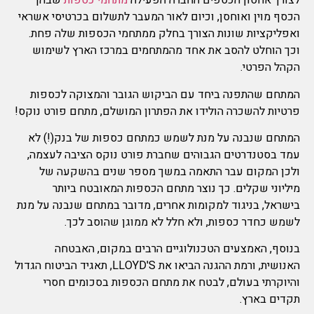
לצורך אחסון הכספים החברה הפעילה
מתחמי כספות
שבהן
הכסף מוין ואוחסן, וכיום לאור המעבר לתשלום בכרטיסי אשראי
ואפליקציות שונות הצורך בחלק ממתחמי הכספות שלה פחת.
וכך הוחלט להסב את אחד מהמתחמים במרכז הארץ לשימוש
הקהל הפרטי.
המתחם שהתפנה ביחד עם הביקוש הגובר והמצוקה לכספות
פרטיות להשכרה הולידו את הפתרון המושלם, מתחם פורט נוקס!
המתחם שנבנה על מנת לשמש כמתחם כספות של בנק(!) לא
עמד בסטנדרטים הגבוהים שחברת פורט נוקס הציבה לעצמה,
ולכן המקום עבר התאמה במשך מספר שנים בהשקעה של
מיליוני שקלים. כך נוצר מתחם הכספות המאובטח ביותר
בישראל, בניגוד למקומות אחרים, מדובר במתחם שנבנה על מנת
לשמש כחדר כספות, ולא חלל לא ממוגן שהוסב לכך.
בנוסף, האמצעים הטכנולוגיים הרבים במקום, האבטחה
האנושית, ורמת ההגנה הביאו את LLOYD'S, תאגיד הביטוח הגדול
והיוקרתי בעולם, לבטח את מתחם הכספות בסכומים חסרי
תקדים בארץ.