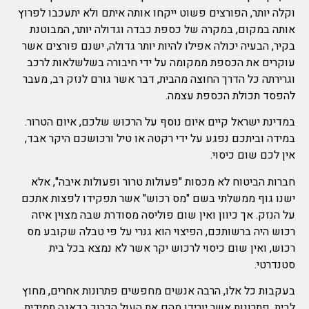
וקלה יותר, הפורצים פשוט ייקחו אותה איתם ולא יתעכבו לפרוץ
אותה במקום, במקרה של כספת כבדה וגדולה יותר, המבוטנת
בקיר, הבעיה יכולה אפילו להיות יותר גדולה, ישנם פורצים אשר
עוקרים את הכספת ממקומה על ידי חיבורה בשלשלאות לרכב
וגרירתה כל הדרך החוצה מהבית, דבר אשר גורם לנזק רב, מעבר
להפסד תכולת הכספת עצמה.
במדינת ישראל קיים איום נוסף על הרכוש שלכם, איום הטרור.
במידה וביתכם נפגע על ידי רקטה או טיל ורכושכם היקר אבד,
אין לכם שום כיסוי.
חברות הביטוח לא מכסות "פעולות טרור ופעולות איבה", אלא
ישנו גוף ממשלתי בשם "מס רכוש" אשר תפקידו לפצות אתכם
על הנזק. אך כיוון ואין שום פוליסה מסודרת שבה מצוין איזה
רכוש היה ברשותכם, הפיצוי הוא גנרי על פי טבלה שקובע מס
רכוש, ואין שום כיסוי לרכוש יקר אשר לא נמצא בכל בית
סטנדרטי.
בעקבות כל אלו, הרבה אנשים מחפשים פתרונות אחרים, מחוץ
לבית, פתרונות אשר יורידו מהם את העול הכרוך בדאגה תמידית