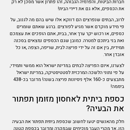
חברות הביטוח, והפרמיה הגבוהה, זהו פתרון אשר מסכן לא רק
את הכספים, אלא גם את דיירי הבית!
לרוב, הבתים שנפרצים הם דווקא אלו שיש בהם מה לגנוב, על
פי מידע מוקדם אשר מגיע לפורצים. ברגע שאתם שומרים
כספים, או רכוש יקר ערך אחר, בבית, אתם הופכים את עצמכם
ואת בני ביתכם למטרה. כמובן שגם הכספים נמצאים בסכנה
תמידית, בין אם זה על ידי פריצה לבית, שריפה, הצפה ,או כל
אובדן אחר.
לצערנו, איום הפריצה לבתים במדינת ישראל הוא ממשי ותמידי,
על פי נתוני הלשכה המרכזית לסטטיסטיקה, במדינת ישראל
מתבצעים כ-160 אלף ניסיונות פריצה בשנה! מדובר בכ-438
ביממה!
כספת ביתית לאחסון מזומן תפתור
את הבעיה?
חלק מהאנשים יטעו לחשוב שכספת ביתית תפתור את הבעיה
הזו, אך מקרי העבר מוכיחים שבמקרה ומדובר בכספת קטנה