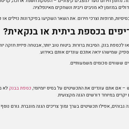
. מזומן חירום נועד למצבים קיצוניים – הפסקת חשמל ארוכה, קריסת
דולים במזומן לא מניבים ריבית ונשחקים מאינפלציה.
יסיות, תרופות וצרכי חירום. את השאר השקיעו בפיקדונות נזילים או 
פים בכספת ביתית או בנקאית?
 לכספת בנק. הסיבות ברורות: ביטוח טוב יותר, אבטחה פיזית חזקה יות
ספיק שמישהו יראה אתכם עונדים אותם באירוע.
ים ששווים סכומים משמעותיים.
ש – אם אתם עונדים את התכשיטים על בסיס יומיומי,
כספת בבנק
לא מע
 יקרים במיוחד דורשים הגנה מקצועית.
ה גבוהים, אפילו תכשיטים בערך נמוך צריכים הגנה מוגברת. גורם נו