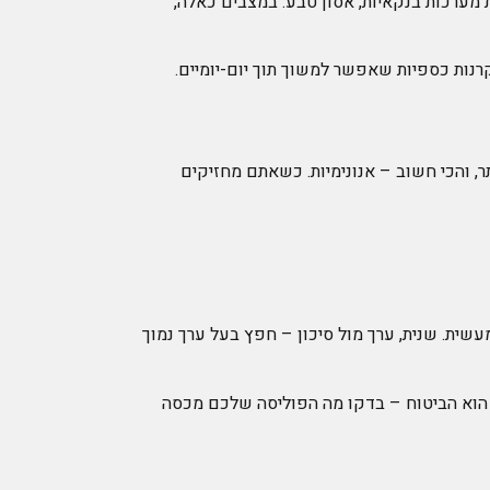
 מערכות בנקאיות, אסון טבע. במצבים כאלה,
קרנות כספיות שאפשר למשוך תוך יום-יומיים.
ר, והכי חשוב – אנונימיות. כשאתם מחזיקים
שית. שנית, ערך מול סיכון – חפץ בעל ערך נמוך
סף הוא הביטוח – בדקו מה הפוליסה שלכם מכסה