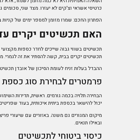
השאלה האמיתית היא לא כמה מזומן לשמור, אלא למה
כרטיסי אשראי וצ'קים לא יעזרו. מצד שני, סכומים ג
הפתרון החכם: שמרו מזומן למספר ימים של קניות בס
האם תכשיטים יקרים עדי
תכשיטים בשווי גבוה שייכים לחדר כספות מקצועי או
תכשיטים יקרים בבית, קשה להסתיר את זה לגמרי. מ
ההבדל בעלות זניח לעומת הסיכון של אובדן תכשיט
פרמטרים לבחירת סוג כספת
הבחירה תלויה בכמה גורמים. ראשית, תדירות השימו
יכול להישאר בכספת ביתית איכותית, בעוד שפריטים
מיקום המגורים גם משנה. באזורים עם שיעורי פריצ
ובאילו תנאים.
כיסוי ביטוחי לתכשיטים