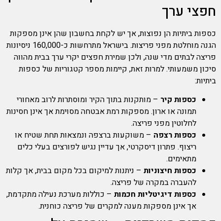
חפצי ערך
כספות ביתיות הן נפוצות, אך יש לקחת בחשבון שהן אינן מספקות
הגנה מוחלטת מפני פריצות. בישראל מתרחשות כ-160,000 ניסיונות
פריצה לבתים מדי שנה, ולכן שמירת חפצים יקרי ערך בבית מהווה
סיכון משמעותי. למרות זאת, קיימות מספר קטגוריות של כספות
ביתיות:
כספות קיר
– מותקנות בתוך הקיר ומוסתרות לרוב מאחורי
תמונה או ארון. מספקות רמת אבטחה מסוימת אך אינן חסינות
לחלוטין מפני פריצה.
כספות רצפה
– משוקעות ברצפה ונמצאות תחת שטיח או
ריצוף. פתרון דיסקרטי, אך עדיין נגיש לפורצים בעלי כלים
מתאימים.
כספות חיצוניות
– ניתנות למיקום בכל מקום בבית, אך קלות
להעברה במקרה של פריצה.
כספות דיגיטליות חכמות
– כוללות מערכת נעילה מתקדמת,
אך אינן מספקות מענה למקרים של פריצה כוחנית.