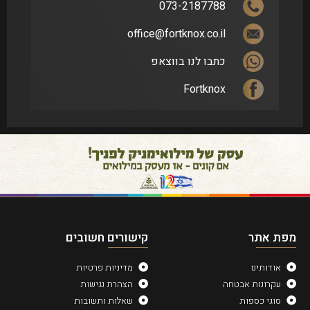
073-2187788
office@fortknox.co.il
כתבו לנו בווצאפ
Fortknox
מפת אתר
קישורים חשובים
אודותינו
מדיניות פרטיות
עקרונות אבטחה
הצהרת נגישות
סוגי כספות
שאלות ותשובות